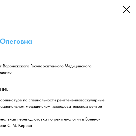
 Олеговна
ет Воронежского Государсвтенного Медицинского
рденко
НИЕ:
в ординатуре по специальности рентгенэндоваскулярные
 Национальном медицинском исследовательском центре
ональная переподготовка по рентгенологии в Военно-
ени С. М. Кирова