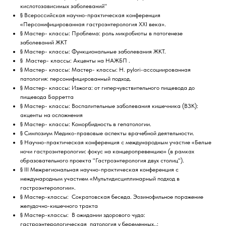
кислотозависимых заболеваний"
§ Всероссийская научно-практическая конференция
«Персонифицированная гастроэнтерология XXI века».
§ Мастер- классы: Проблема: роль микробиоты в патогенезе
заболеваний ЖКТ
§ Мастер- классы: Функциональные заболевания ЖКТ.
§ Мастер- классы: Акценты на НАЖБП .
§ Мастер- классы: Мастер- классы: Н. pylori-ассоциированная
патология: персонифицированный подход.
§ Мастер- классы: Изжога: от гиперчувствительного пищевода до
пищевода Барретта
§ Мастер- классы: Воспалительные заболевания кишечника (ВЗК):
акценты на осложнения
§ Мастер- классы: Коморбидность в гепатологии.
§ Симпозиум Медико-правовые аспекты врачебной деятельности.
§ Научно-практическая конференция с международным участие «Белые
ночи гастроэнтерологии: фокус на канцеропревенцию» (в рамках
образовательного проекта "Гастроэнтерология двух столиц").
§ III Межрегиональная научно-практическая конференция с
международным участием «Мультидисциплинарный подход в
гастроэнтерологии».
§ Мастер-классы: Сократовская беседа. Эозинофильное поражение
желудочно-кишечного тракта
§ Мастер-классы: В ожидании здорового чуда:
гастроэнтерологическая патология у беременных..;