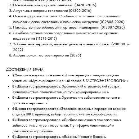
Основы питания здорового человека (04201-2016)
Актуальные вопросы гепатологии (04200-2016)
Основы здорового питания. Особенности питания при различных
физиологических состояниях и физических нагрузках (012885-2020)
Наследственные заболевания органов пищеварения (012887-2020)
Лечебное питание после оперативных вмешательств на органах
пищеварения (11276-2017)
Заболевания верхних отделов желудочно-кишечного тракта (V0018817-
2022)
Амбулаторная гастроэнтерология (2025)
ДОСТИЖЕНИЯ ВРАЧА
§ Участие в научно-практической конференция с международным
участием «Мультидисциплинарный подход В ГАСТРОЭНТЕРОЛОГИИ»
§ «Школа гастроэнтерологов. Хронический атрофический гастрит:
взаимодействие специалистов на пути канцеропревенции »
§ «Школа гастроэнтерологов. Хронические заболевания печени в
практике терапевта»
§ Школа гастроэнтерологов.«Эрозивно-язвенные поражения верхних
отделов ЖКТ: причины, выбор терапии с учётом коморбидности»
§ «Школа гастроэнтерологов. «Дисбиоз кишечника при различных
заболеваниях внутренних органов. Пути фармакологической и
диетической коррекции»
§ «Школа гастроэнтерологов. «Язвенный колит и Болезнь