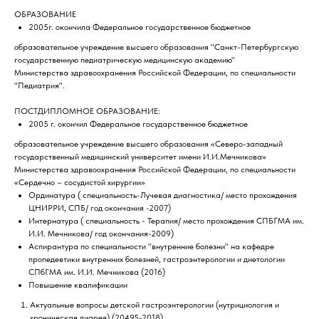
ОБРАЗОВАНИЕ
2005г. окончила Федеральное государственное бюджетное
образовательное учреждение высшего образования "Санкт-Петербургскую
государственную педиатрическую медицинскую академию"
Министерства здравоохранения Российской Федерации, по специальности
"Педиатрия".
ПОСТДИПЛОМНОЕ ОБРАЗОВАНИЕ:
2005 г. окончил Федеральное государственное бюджетное
образовательное учреждение высшего образования «Северо-западный
государственный медицинский университет имени И.И.Мечникова»
Министерства здравоохранения Российской Федерации, по специальности
«Сердечно – сосудистой хирургии»
Ординатура ( специальность-Лучевая диагностика/ место прохождения
ЦНИРРИ, СПБ/ год окончания -2007)
Интернатура ( специальность - Терапия/ место прохождения СПБГМА им.
И.И. Мечникова/ год окончания-2009)
Аспирантура по специальности "внутренние болезни" на кафедре
пропедевтики внутренних болезней, гастроэнтерологии и диетологии
СПбГМА им. И.И. Мечникова (2016)
Повышение квалификации
Актуальные вопросы детской гастроэнтерологии (нутрициология и
хроническая диарея) (20495-2018)