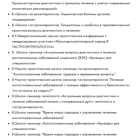
Крона:алгоритмы диагностики и принципы лечения с учетом современных
клинических рекомендаций»
§ «Школа гастроэнтерологов. Ишемическая болезнь органов
пищеварения»
§ «Школа гастроэнтерологов. Гельминтозы и лямблиоз в терапевтической
практике:вопросы диагностики и лечения»
§ II Межрегиональная научно-практическая конференция с
международным участием «Мультидисциплинарный подход В
ГАСТРОЭНТЕРОЛОГИИ»
§ Школа-семинар «Актуальные вопросы диагностики и лечения
воспалительных заболеваний кишечника (ВЗК): «букварь» для
специалистов»
§ Научно-практическая школа-семинар гастроэнтерологов
"Кислотозавимые заболевания: трудные и нерешенные вопросы"
§ Научно-практическая школа-семинар гастроэнтерологов "Лечение
кислотозависимых заболеваний с позиции эффективности и безопасности:
что осталось за кадром?"
§ Школа-семинар гепатолога «Актуальные вопросы диагностики и
лечения заболеваний печени: «танцевальный дуэт» гепатолога и
гастроэнтеролога».
§ Школа-семинар "Время новых подходов к управлению течением
кислотозависимых заболеваний"
§ Школа-семинар «Кислотозависимые заболевания: «букварь» для
специалистов».
§ Школа-семинар "Время новых подходов к управлению течением