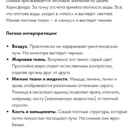
снимке присваивается числовое значение по шкале
Хаунсфилда. За точку отсчета принята плотность воды. Все,
что плотнее воды, уходит в «плюс» и выглядит светлее.
Менее плотные ткани — в «минус» и выглядят темнее.
Логика интерпретации:
Воздух.
Практически не задерживает рентгеновские
лучи. На мониторе выглядит черным.
Жировая ткань.
Визуально это темно-серый цвет.
Прослойка жира служит естественным контрастом,
отделяя органы друг от друга.
Мягкие ткани и жидкости.
Мышцы, печень, почки и
кровь отображаются различными оттенками серого.
Разница в несколько единиц позволяет врачу отличить,
например, кисту (заполненную жидкостью) от плотной
опухоли.
Кость и кальцинаты.
Самые плотные структуры, которые
почти полностью поглощают лучи. На снимке они ярко-
белые.