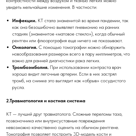
контрастности между воздухом и тканью легких можно
увидеть мельчайшие изменения. В частности:
Инфекции.
КТ стала знаменитой во время пандемии, так
как она безошибочно выявляет пневмонию на ранних
стадиях (знаменитое «матовое стекло»), когда обычный
рентген или флюорография еще ничего не показывают.
Онкология.
С помощью томографии можно обнаружить
новообразования размером всего в пару миллиметров, что
важно для ранней диагностики рака легких.
Тромбоэмболия.
При использовании контраста врач
хорошо видит легочные артерии. Если в них застрял
тромб, на снимке это выглядит как «обрыв» сосудистого
русла.
2.Травматология и костная система
КТ — лучший друг травматолога. Сложные переломы таза,
позвоночника или внутрисуставные повреждения
невозможно качественно оценить на обычном рентгене.
Томография позволяет построить 3D-модель кости и