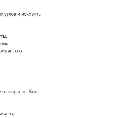
х узлов и исказить
упы,
рных
рации, а о
его вопросов. Как
вичная