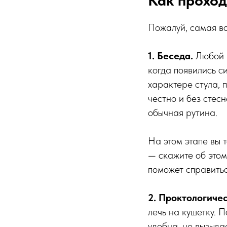
Как проход
Пожалуй, самая во
1. Беседа.
Любой 
когда появились с
характере стула, 
честно и без стес
обычная рутина.
На этом этапе вы 
— скажите об этом
поможет справитьс
2. Проктологиче
лечь на кушетку. 
удобна, не вызыва