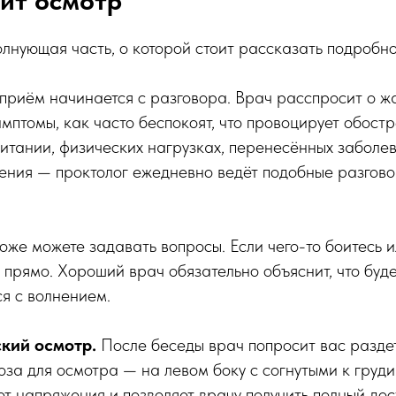
ит осмотр
лнующая часть, о которой стоит рассказать подробно
приём начинается с разговора. Врач расспросит о жа
имптомы, как часто беспокоят, что провоцирует обост
питании, физических нагрузках, перенесённых заболе
нения — проктолог ежедневно ведёт подобные разговор
тоже можете задавать вопросы. Если чего-то боитесь 
 прямо. Хороший врач обязательно объяснит, что буде
я с волнением.
ский осмотр.
После беседы врач попросит вас разде
Поза для осмотра — на левом боку с согнутыми к груд
ет напряжения и позволяет врачу получить полный дос