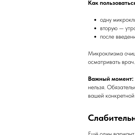
Как пользоватьс
одну микрокл
вторую — утро
после введен
Микроклизма очища
осматривать врач.
Важный момент:
нельзя. Обязатель
вашей конкретной 
Слабитель
Ещё один вариант