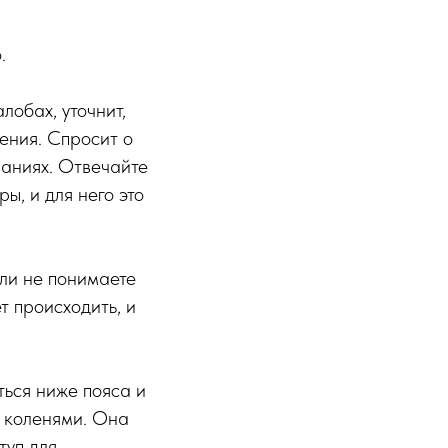
.
лобах, уточнит,
рения. Спросит о
ваниях. Отвечайте
ы, и для него это
или не понимаете
т происходить, и
ться ниже пояса и
и коленями. Она
туп для