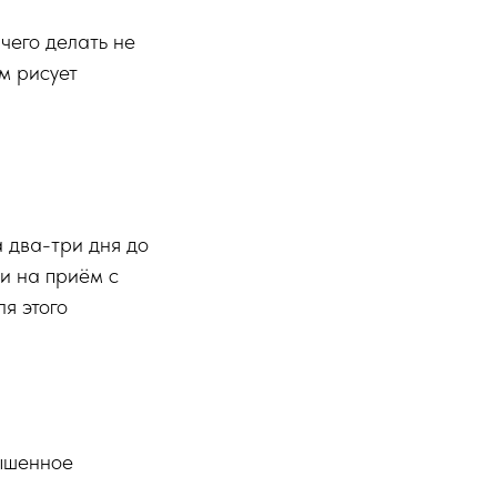
чего делать не
м рисует
а два-три дня до
и на приём с
я этого
вышенное