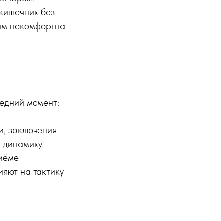
кишечник без
нам некомфортна
ледний момент:
ки, заключения
 динамику.
иёме
ияют на тактику