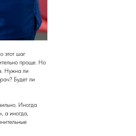
о этот шаг
ительно проще. Но
в. Нужна ли
рач? Будет ли
вильно. Иногда
, а иногда,
лнительные