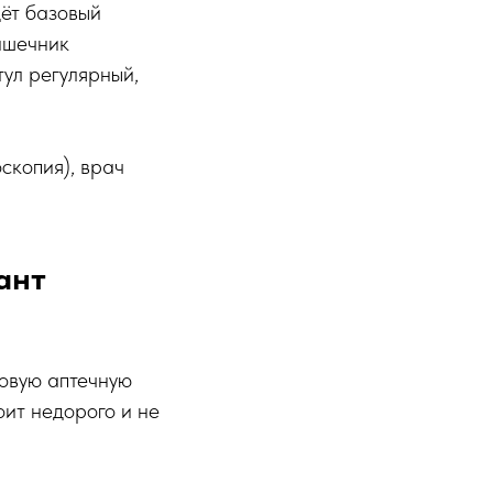
дёт базовый
ишечник
тул регулярный,
скопия), врач
ант
товую аптечную
оит недорого и не