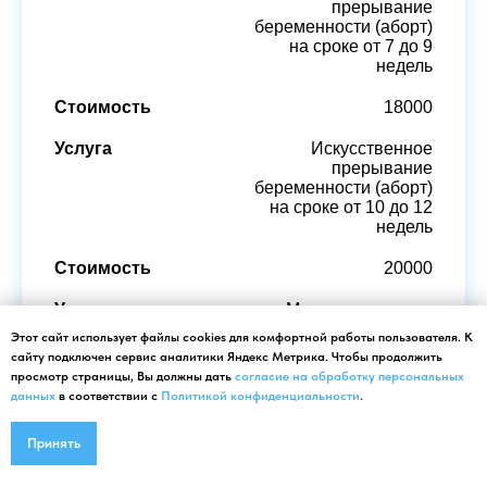
прерывание
беременности (аборт)
на сроке от 7 до 9
недель
18000
Искусственное
прерывание
беременности (аборт)
на сроке от 10 до 12
недель
20000
Марсуциализация
абсцесса или кисты
Этот сайт использует файлы cookies для комфортной работы пользователя. К
большой железы
сайту подключен сервис аналитики Яндекс Метрика. Чтобы продолжить
преддверия
просмотр страницы, Вы должны дать
согласие на обработку персональных
влагалища (Вскрытие
данных
в соответствии с
Политикой конфиденциальности
.
наботиевых желез)
Принять
5500